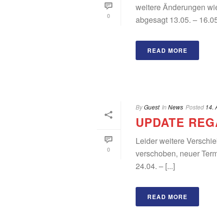
weitere Änderu
0
abgesagt 13.05. – 16.
READ MORE
By
Guest
In
News
Posted
14. 
UPDATE REG
Leider weitere Verschi
0
verschoben, neuer Ter
24.04. – [...]
READ MORE