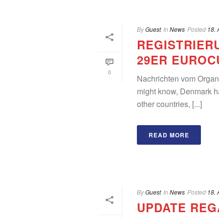
By
Guest
In
News
Posted
18. 
REGISTRIERU
29ER EUROC
0
Nachrichten vom Organ
might know, Denmark ha
other countries, [...]
READ MORE
By
Guest
In
News
Posted
18. 
UPDATE REGA