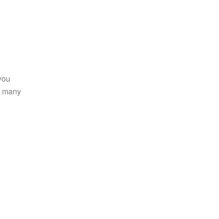
you
o many