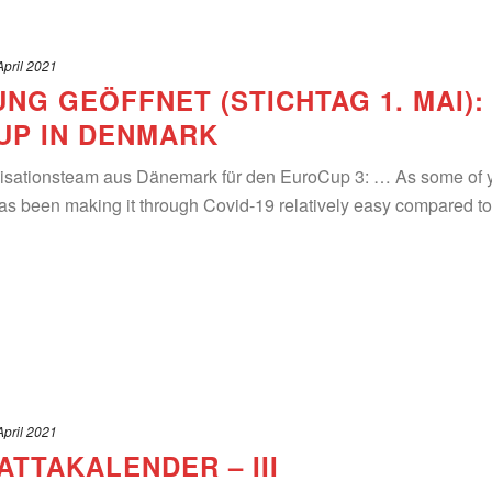
April 2021
NG GEÖFFNET (STICHTAG 1. MAI):
UP IN DENMARK
isationsteam aus Dänemark für den EuroCup 3: … As some of 
s been making it through Covid-19 relatively easy compared t
April 2021
TTAKALENDER – III