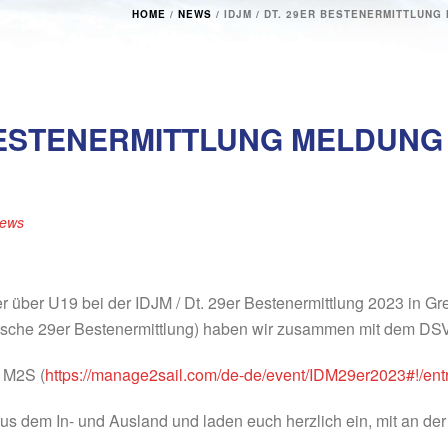
HOME
/
NEWS
/ IDJM / DT. 29ER BESTENERMITTLUNG
R BESTENERMITTLUNG MELDUNG
ews
r über U19 bei der IDJM / Dt. 29er Bestenermittlung 2023 in Gr
che 29er Bestenermittlung) haben wir zusammen mit dem DSV e
 M2S (
https://manage2sail.com/de-de/event/IDM29er2023#!/ent
s dem In- und Ausland und laden euch herzlich ein, mit an der S