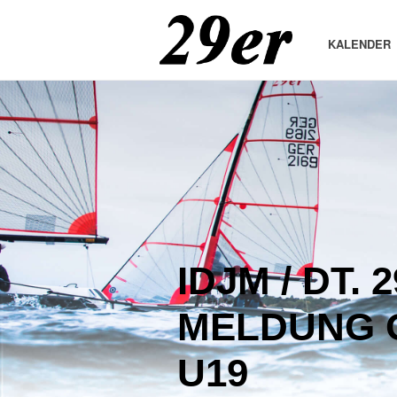
KALENDER
IDJM / DT
MELDUNG 
U19