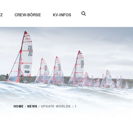
Z
CREW-BÖRSE
KV-INFOS
HOME
/
NEWS
/ UPDATE WORLDS – I