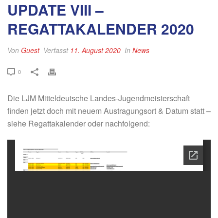
UPDATE VIII –
REGATTAKALENDER 2020
Von
Guest
Verfasst
11. August 2020
In
News
0
Die LJM Mitteldeutsche Landes-Jugendmeisterschaft
finden jetzt doch mit neuem Austragungsort & Datum statt –
siehe Regattakalender oder nachfolgend: