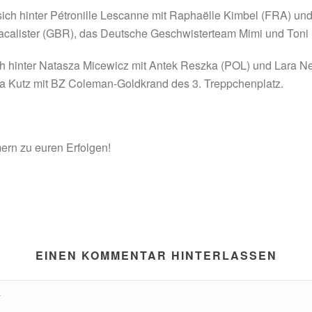
sich hinter Pétronille Lescanne mit Raphaëlle Kimbel (FRA) un
Macalister (GBR), das Deutsche Geschwisterteam Mimi und Toni
ch hinter Natasza Micewicz mit Antek Reszka (POL) und Lara N
 Kutz mit BZ Coleman-Goldkrand des 3. Treppchenplatz.
mern zu euren Erfolgen!
EINEN KOMMENTAR HINTERLASSEN