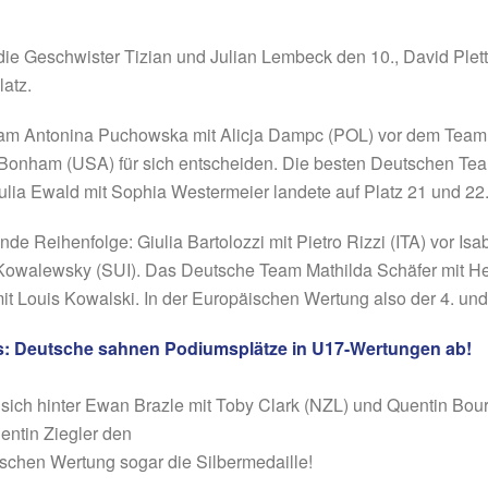
 die Geschwister Tizian und Julian Lembeck den 10., David Plett
latz.
eam Antonina Puchowska mit Alicja Dampc (POL) vor dem Team
Bonham (USA) für sich entscheiden. Die besten Deutschen Te
Julia Ewald mit Sophia Westermeier landete auf Platz 21 und 22
de Reihenfolge: Giulia Bartolozzi mit Pietro Rizzi (ITA) vor Is
owalewsky (SUI). Das Deutsche Team Mathilda Schäfer mit He
it Louis Kowalski. In der Europäischen Wertung also der 4. und 
s: Deutsche sahnen Podiumsplätze in U17-Wertungen ab!
 sich hinter Ewan Brazle mit Toby Clark (NZL) und Quentin Bour
ntin Ziegler den
ischen Wertung sogar die Silbermedaille!