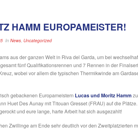
TZ HAMM EUROPAMEISTER!
25
In
News
,
Uncategorized
 Teams aus der ganzen Welt in Riva del Garda, um bei wechselha
esamt fünf Qualifikationsrennen und 7 Rennen in der Finalser
 Kreuz, wobei vor allem die typischen Thermikwinde am Gardas
 frisch gebackenen Europameistern
Lucas und Moritz Hamm
zu
nn Huet Des Aunay mit Titouan Gresset (FRAU) auf die Plätze.
gerockt und eure lange, harte Arbeit hat sich ausgezahlt!
en Zwillinge am Ende sehr deutlich vor den Zweitplatzierten m