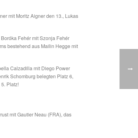
ner mit Moritz Aigner den 13., Lukas
 Boróka Fehér mit Szonja Fehér
ams bestehend aus Mailin Hegge mit
.
abella Calzadilla mit Diego Power
nrik Schomburg belegten Platz 6,
5. Platz!
rust mit Gautier Neau (FRA), das