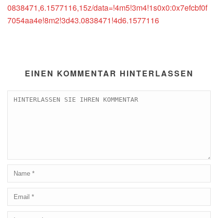
0838471,6.1577116,15z/data=!4m5!3m4!1s0x0:0x7efcbf0f
7054aa4e!8m2!3d43.0838471!4d6.1577116
EINEN KOMMENTAR HINTERLASSEN