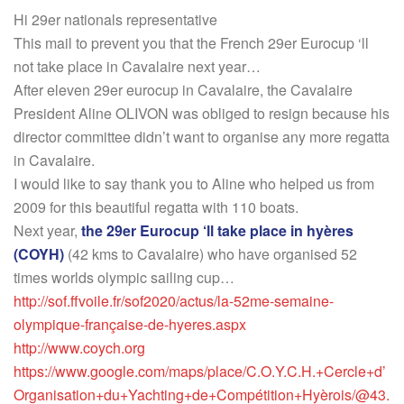
Hi 29er nationals representative
This mail to prevent you that the French 29er Eurocup ‘ll
not take place in Cavalaire next year…
After eleven 29er eurocup in Cavalaire, the Cavalaire
President Aline OLIVON was obliged to resign because his
director committee didn’t want to organise any more regatta
in Cavalaire.
I would like to say thank you to Aline who helped us from
2009 for this beautiful regatta with 110 boats.
Next year,
the 29er Eurocup ‘ll take place in hyères
(COYH)
(42 kms to Cavalaire) who have organised 52
times worlds olympic sailing cup…
http://sof.ffvoile.fr/sof2020/actus/la-52me-semaine-
olympique-française-de-hyeres.aspx
http://www.coych.org
https://www.google.com/maps/place/C.O.Y.C.H.+Cercle+d’
Organisation+du+Yachting+de+Compétition+Hyèrois/@43.