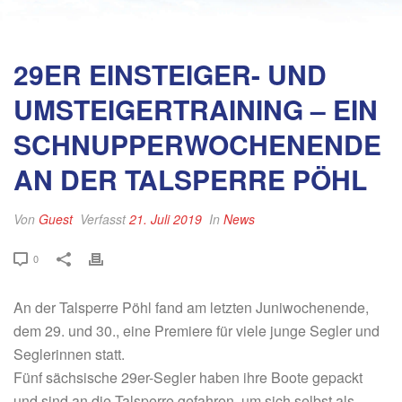
29ER EINSTEIGER- UND
UMSTEIGERTRAINING – EIN
SCHNUPPERWOCHENENDE
AN DER TALSPERRE PÖHL
Von
Guest
Verfasst
21. Juli 2019
In
News
0
An der Talsperre Pöhl fand am letzten Juniwochenende,
dem 29. und 30., eine Premiere für viele junge Segler und
Seglerinnen statt.
Fünf sächsische 29er-Segler haben ihre Boote gepackt
und sind an die Talsperre gefahren, um sich selbst als