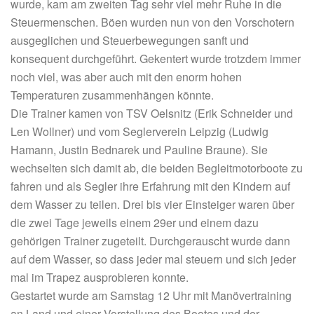
wurde, kam am zweiten Tag sehr viel mehr Ruhe in die
Steuermenschen. Böen wurden nun von den Vorschotern
ausgeglichen und Steuerbewegungen sanft und
konsequent durchgeführt. Gekentert wurde trotzdem immer
noch viel, was aber auch mit den enorm hohen
Temperaturen zusammenhängen könnte.
Die Trainer kamen von TSV Oelsnitz (Erik Schneider und
Len Wollner) und vom Seglerverein Leipzig (Ludwig
Hamann, Justin Bednarek und Pauline Braune). Sie
wechselten sich damit ab, die beiden Begleitmotorboote zu
fahren und als Segler ihre Erfahrung mit den Kindern auf
dem Wasser zu teilen. Drei bis vier Einsteiger waren über
die zwei Tage jeweils einem 29er und einem dazu
gehörigen Trainer zugeteilt. Durchgerauscht wurde dann
auf dem Wasser, so dass jeder mal steuern und sich jeder
mal im Trapez ausprobieren konnte.
Gestartet wurde am Samstag 12 Uhr mit Manövertraining
an Land und einer Vorstellung des Bootes und der