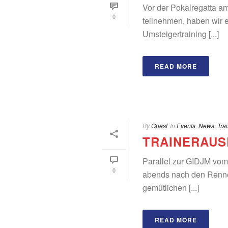
Vor der Pokalregatta am
0
teilnehmen, haben wir e
Umsteigertraining [...]
READ MORE
By
Guest
In
Events
,
News
,
Tra
TRAINERAUSB
Parallel zur GIDJM vom 
0
abends nach den Renne
gemütlichen [...]
READ MORE