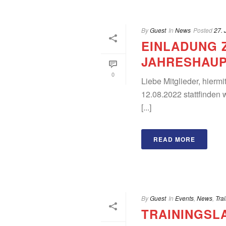
By
Guest
In
News
Posted
27. 
EINLADUNG 
JAHRESHAUP
0
Liebe Mitglieder, hierm
12.08.2022 stattfinden 
[...]
READ MORE
By
Guest
In
Events
,
News
,
Tra
TRAININGSLAG